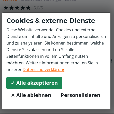
5,0/5
Reifen waren online bestellt und wurden pünktlich
Cookies & externe Dienste
geliefert. Habe die Räder am Vortag bereitgestellt. Trotz
ungeplantem Ausfall zweier Mitarbeiter hat die
Diese Website verwendet Cookies und externe
Werkstatt es geschafft, den Räderwechsel zu meiner
Dienste um Inhalte und Anzeigen zu personalisieren
gewünschten Uhrzeit vorzunehmen. Bin sehr zufrieden
und zu analysieren. Sie können bestimmen, welche
mit der Wekstatt in Leipzig, Georg-Schumann-Strasse.
Dienste Sie zulassen und ob Sie alle
Seitenfunktionen in vollem Umfang nutzen
f
möchten. Weitere Informationen erhalten Sie in
unserer
Datenschutzerklärung
✓ Alle akzeptieren
⨯ Alle ablehnen
Personalisieren