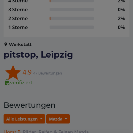
4 Sterne
2%
3 Sterne
0%
2 Sterne
2%
1 Sterne
0%
Werkstatt
pitstop, Leipzig
4,9
47 Bewertungen
verifiziert
Bewertungen
Alle Leistungen
Mazda
Horst B.
Räder, Reifen & Felgen
Mazda