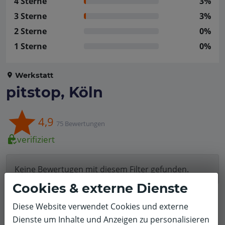
4 Sterne
3%
3 Sterne
3%
2 Sterne
0%
1 Sterne
0%
Werkstatt
pitstop, Köln
4,9
75 Bewertungen
verifiziert
Keine Bewertugen mit diesem Filter gefunden.
Cookies & externe Dienste
Filter zurücksetzen
Diese Website verwendet Cookies und externe
Dienste um Inhalte und Anzeigen zu personalisieren