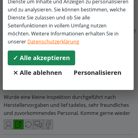
Dienste um Inhalte und Anzeigen zu personalisieren
Über eine Empfehlung bin ich auf pitstop gestoßen. Wir
und zu analysieren. Sie können bestimmen, welche
besprachen die Durchführung einer Klimainspektion
Dienste Sie zulassen und ob Sie alle
mit Befüllen von Kühlmittel, was inklusive war.
Seitenfunktionen in vollem Umfang nutzen
Ich stellte mich spontan vor und die Jungs hatten
f
möchten. Weitere Informationen erhalten Sie in
gerade Zeit, sodass bereits nach einer Stunde mein
unserer
Datenschutzerklärung
Auto fertig war. Alles Bestens gelaufen!
✓ Alle akzeptieren
⨯ Alle ablehnen
Personalisieren
Timo H.
Inspektion und Wartung
Renault
5,0/5
Wurde eine kleine Inspektion durchgeführt nach
Herstellervorgaben und lief tadelos, sehr freundliches
und zuvorkommendes Personal. Komme gerne wieder