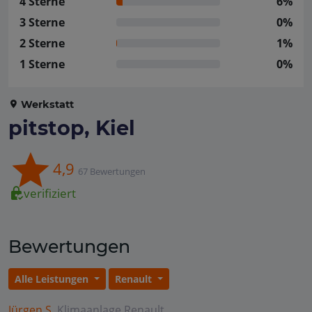
4 Sterne
6%
3 Sterne
0%
2 Sterne
1%
1 Sterne
0%
Werkstatt
pitstop, Kiel
4,9
67 Bewertungen
verifiziert
Bewertungen
Alle Leistungen
Renault
Jürgen S.
Klimaanlage
Renault