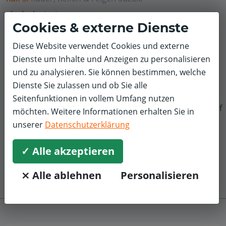
3,0/5
Cookies & externe Dienste
Leider war der Reifenwechsel auf "Fremdreifen" sowie
die entsprechend höheren Kosten im Vorfeld und bei
Diese Website verwendet Cookies und externe
der Online-Terminreservierung nicht im
Dienste um Inhalte und Anzeigen zu personalisieren
Leistungsspektrum ersichtlich und anzuwählen.
und zu analysieren. Sie können bestimmen, welche
Dienste Sie zulassen und ob Sie alle
Seitenfunktionen in vollem Umfang nutzen
f
möchten. Weitere Informationen erhalten Sie in
unserer
Datenschutzerklärung
✓ Alle akzeptieren
⨯ Alle ablehnen
Personalisieren