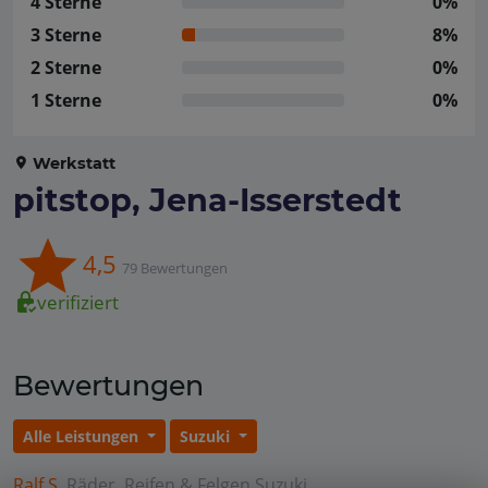
4 Sterne
0%
3 Sterne
8%
2 Sterne
0%
1 Sterne
0%
Werkstatt
pitstop, Jena-Isserstedt
4,5
79 Bewertungen
verifiziert
Bewertungen
Alle Leistungen
Suzuki
Ralf S.
Räder, Reifen & Felgen
Suzuki