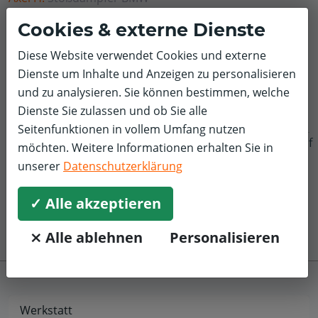
5,0/5
Cookies & externe Dienste
Sehr gutes Preis-/Leistungsverhältnis bei
Diese Website verwendet Cookies und externe
Onlinebuchung und solide Ausführung der Arbeiten.
Dienste um Inhalte und Anzeigen zu personalisieren
Vielen Dank!
und zu analysieren. Sie können bestimmen, welche
Dienste Sie zulassen und ob Sie alle
Seitenfunktionen in vollem Umfang nutzen
f
möchten. Weitere Informationen erhalten Sie in
unserer
Datenschutzerklärung
✓ Alle akzeptieren
⨯ Alle ablehnen
Personalisieren
Werkstatt