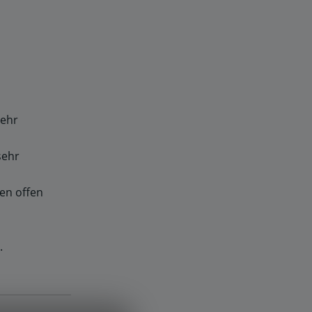
sehr
sehr
en offen
.