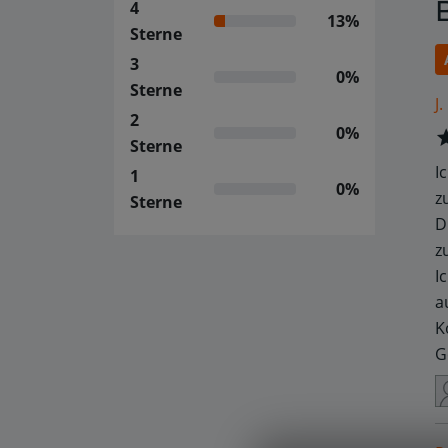
4
13%
Sterne
3
0%
Sterne
J.
2
0%
Sterne
I
1
0%
z
Sterne
D
z
I
a
K
G