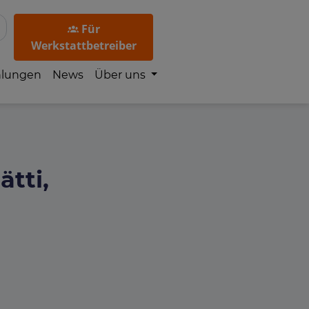
Für
Werkstattbetreiber
hlungen
News
Über uns
tti,