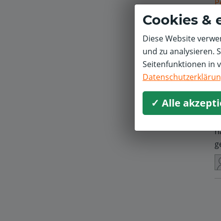
P
Cookies & 
H
Diese Website verwen
g
und zu analysieren. 
Seitenfunktionen in 
Datenschutzerkläru
P
✓ Alle akzept
h
g