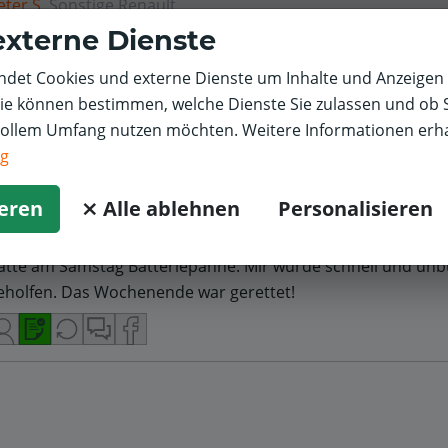
eter S.
Sonstige
Renault
externe Dienste
4,0/5
atte Batterie-Panne, mir wurde am Samstag Nachmittag no
det Cookies und externe Dienste um Inhalte und Anzeigen 
eholfen, So könnte ich meine Termine noch einhalten. Bester
Sie können bestimmen, welche Dienste Sie zulassen und ob S
vollem Umfang nutzen möchten. Weitere Informationen erha
ng
eter S.
Sonstige
Renault
ieren
⨯ Alle ablehnen
Personalisieren
5,0/5
atte am Samstag Batteriepanne. Mir wurde schnell und unb
eholfen. Das Wochenende war gerettet!