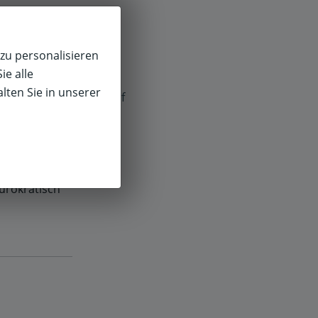
ch spontan
zu personalisieren
 Service.
ie alle
lten Sie in unserer
f
ürokratisch