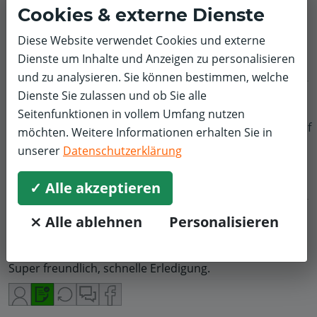
Cookies & externe Dienste
Bestellung gab es Probleme aufgrund von
unvollständigen oder falschen Reifenbeschreibungen.
Diese Website verwendet Cookies und externe
Dienste um Inhalte und Anzeigen zu personalisieren
und zu analysieren. Sie können bestimmen, welche
Dienste Sie zulassen und ob Sie alle
Michael R.
Räder, Reifen & Felgen
Ford
Seitenfunktionen in vollem Umfang nutzen
5,0/5
f
möchten. Weitere Informationen erhalten Sie in
Schneller und guter Service und Beratung
unserer
Datenschutzerklärung
✓ Alle akzeptieren
⨯ Alle ablehnen
Personalisieren
Horst H.
Räder, Reifen & Felgen
Volkswagen
5,0/5
Super freundlich, schnelle Erledigung.