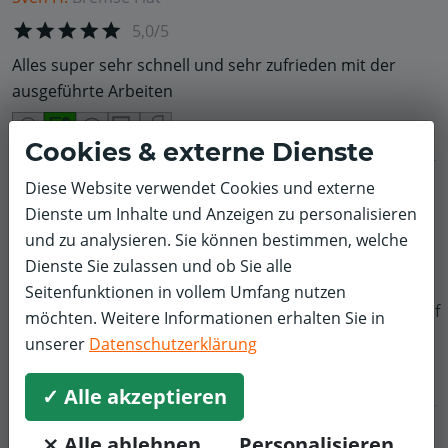
5,0/5
Alles super sehr schnell und sehr zufrieden mit der
ausgeführte Arbeiten
Cookies & externe Dienste
Diese Website verwendet Cookies und externe
Ralf W.
Räder, Reifen & Felgen
Fiat
Dienste um Inhalte und Anzeigen zu personalisieren
5,0/5
und zu analysieren. Sie können bestimmen, welche
vorne 2 neue Reifen, hinten 2 neue Stoßdämpfer, online
Dienste Sie zulassen und ob Sie alle
bestellt und Termin gebucht, Alles super geklappt,
Seitenfunktionen in vollem Umfang nutzen
Preiswert und gute Arbeit wie immer! Gerne immer
f
möchten. Weitere Informationen erhalten Sie in
wieder!!!
unserer
Datenschutzerklärung
✓ Alle akzeptieren
⨯ Alle ablehnen
Personalisieren