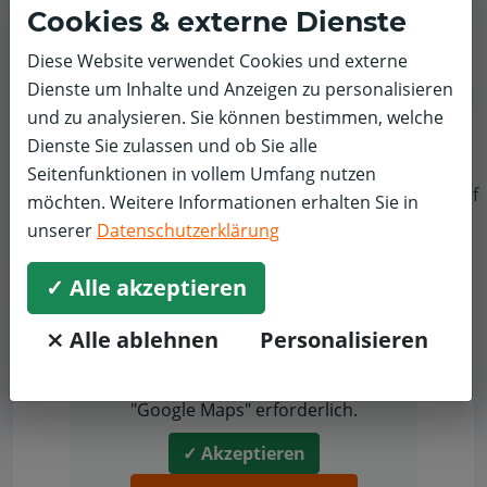
Marktschnitt
Cookies & externe Dienste
Marktschnitt stellt einen zusätzlichen Vergleichswert für die
Diese Website verwendet Cookies und externe
Gesamtbewertung der hier angezeigten Werkstatt dar.
Dienste um Inhalte und Anzeigen zu personalisieren
und zu analysieren. Sie können bestimmen, welche
Dienste Sie zulassen und ob Sie alle
Gruppe
Seitenfunktionen in vollem Umfang nutzen
f
Weitere
62 Standorte
in 10 Postleitzahlen
möchten. Weitere Informationen erhalten Sie in
gebiet(en)
unserer
Datenschutzerklärung
✓ Alle akzeptieren
⨯ Alle ablehnen
Personalisieren
Zum Anzeigen dieses Bereiches ist Ihr
Einverständnis mit dem Laden von
"Google Maps" erforderlich.
✓ Akzeptieren