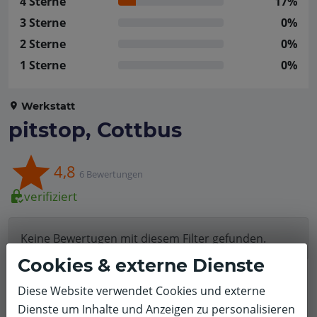
4 Sterne
17%
3 Sterne
0%
2 Sterne
0%
1 Sterne
0%
Werkstatt
pitstop, Cottbus
4,8
6 Bewertungen
verifiziert
Keine Bewertugen mit diesem Filter gefunden.
Cookies & externe Dienste
Filter zurücksetzen
Diese Website verwendet Cookies und externe
Dienste um Inhalte und Anzeigen zu personalisieren