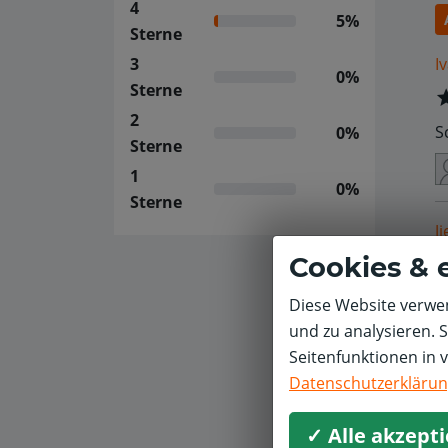
4
5%
Sterne
I
3
0%
Sterne
2
S
0%
Sterne
1
0%
Sterne
Ji
Cookies & 
G
Diese Website verwen
und zu analysieren. 
Seitenfunktionen in 
Datenschutzerkläru
✓ Alle akzept