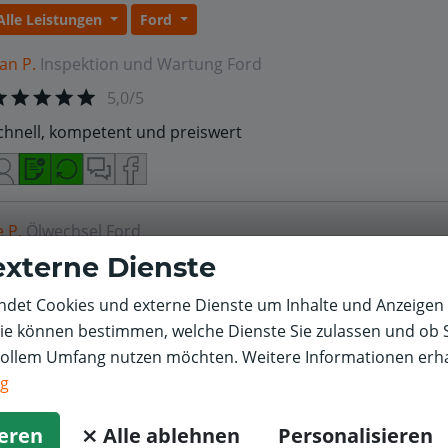
Alle Leistungen
Ford
van P.
Inspektion und Wartung
Ford
5,0/5
chnell, kompetent und preiswert
e P.
Ölwechsel
Ford
externe Dienste
5,0/5
ute Leistung, freundliche Beratung
det Cookies und externe Dienste um Inhalte und Anzeigen 
Sie können bestimmen, welche Dienste Sie zulassen und ob S
vollem Umfang nutzen möchten. Weitere Informationen erha
ng
ieren
⨯ Alle ablehnen
Personalisieren