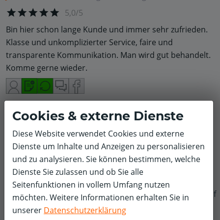
5,0/5
Bin hier schon lange Kunde und immer sehr zufrieden.
Klasse und unkomplizierter Service, faire und
transparente Kommunikation. Man wird gut behandelt.
Komme gerne wieder.
Cookies & externe Dienste
Sabine S.
Bremse
Volkswagen
5,0/5
Diese Website verwendet Cookies und externe
Dienste um Inhalte und Anzeigen zu personalisieren
Online vereinbart, innerhalb von 2 Tagen Termin
und zu analysieren. Sie können bestimmen, welche
erhalten und einen Tag später hatte ich mein "Baby"
Dienste Sie zulassen und ob Sie alle
wieder...wie immer bin ich mega begeistert. Ich weiß,
Seitenfunktionen in vollem Umfang nutzen
warum ich immer wieder dort hinkomme :-) Danke für
f
möchten. Weitere Informationen erhalten Sie in
alles...
unserer
Datenschutzerklärung