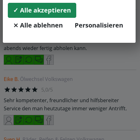
✓ Alle akzeptieren
Martin W.
Bremse
Volkswagen
⨯ Alle ablehnen
Personalisieren
5,0/5
Sind top vorbereitet und schnell, so dass man sein Auto
abends wieder fertig abholen kann.
Eike B.
Ölwechsel
Volkswagen
5,0/5
Sehr kompetenter, freundlicher und hilfsbereiter
Service den man heutzutage immer weniger Antrifft.
Sven H.
Räder, Reifen & Felgen
Volkswagen