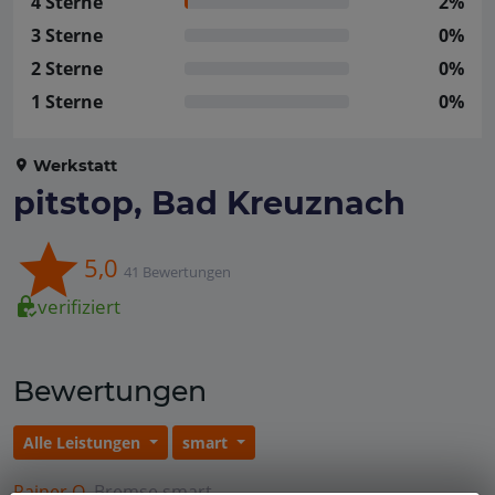
4 Sterne
2%
3 Sterne
0%
2 Sterne
0%
1 Sterne
0%
Werkstatt
pitstop, Bad Kreuznach
5,0
41 Bewertungen
verifiziert
Bewertungen
Alle Leistungen
smart
Rainer O.
Bremse
smart