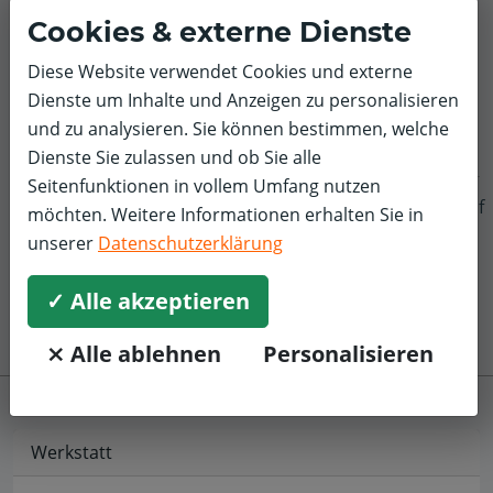
Cookies & externe Dienste
5,0/5
Wagenannahme, Reparatur inkl. anschließender HU/AU
Diese Website verwendet Cookies und externe
bis hin zur späteren Abholung hat sehr gut funktioniert.
Dienste um Inhalte und Anzeigen zu personalisieren
und zu analysieren. Sie können bestimmen, welche
Dienste Sie zulassen und ob Sie alle
Seitenfunktionen in vollem Umfang nutzen
f
möchten. Weitere Informationen erhalten Sie in
unserer
Datenschutzerklärung
✓ Alle akzeptieren
⨯ Alle ablehnen
Personalisieren
Werkstatt