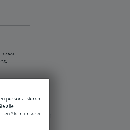
abe war
ens.
zu personalisieren
ie alle
hatte, da
lten Sie in unserer
f
ffen worden.