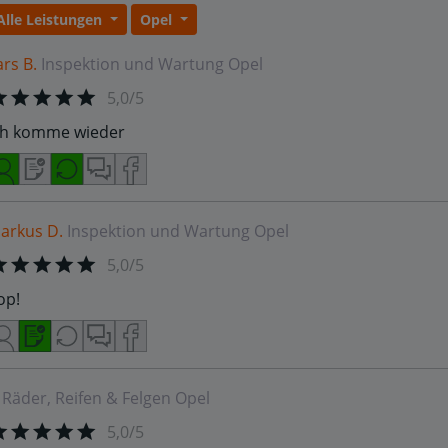
Alle Leistungen
Opel
ars B.
Inspektion und Wartung
Opel
5,0/5
ch komme wieder
arkus D.
Inspektion und Wartung
Opel
5,0/5
op!
Räder, Reifen & Felgen
Opel
5,0/5