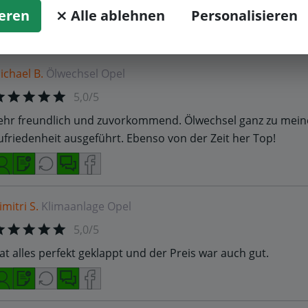
ch bin wirklich überrascht von der Leistung.
ieren
⨯ Alle ablehnen
Personalisieren
ichael B.
Ölwechsel
Opel
5,0/5
ehr freundlich und zuvorkommend. Ölwechsel ganz zu mein
ufriedenheit ausgeführt. Ebenso von der Zeit her Top!
imitri S.
Klimaanlage
Opel
5,0/5
at alles perfekt geklappt und der Preis war auch gut.