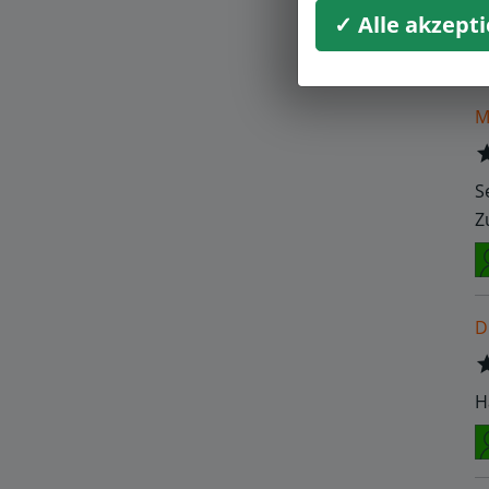
I
✓ Alle akzept
M
S
Z
D
H