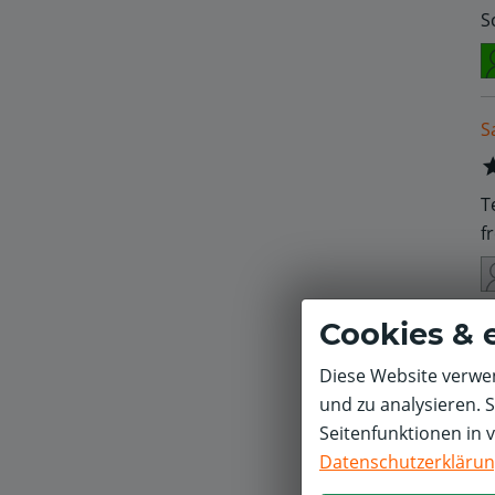
S
S
T
f
Cookies & 
S
Diese Website verwen
und zu analysieren. 
D
Seitenfunktionen in 
s
Datenschutzerkläru
I