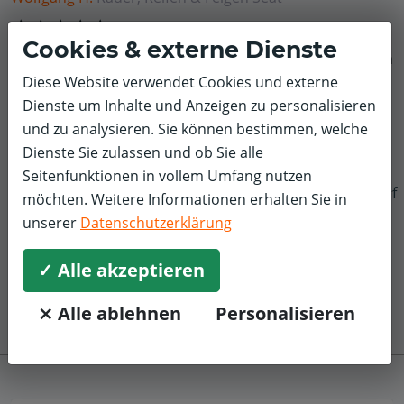
5,0/5
Cookies & externe Dienste
Online einen Termin ausgemacht und direkt bezahlt. Am
Tag des Reifenwechsels innerhalb von 20 Minuten alles
Diese Website verwendet Cookies und externe
erledigt. Die Profis vor Ort waren sehr nett und
Dienste um Inhalte und Anzeigen zu personalisieren
hilfsbereit. Gerne wieder!
und zu analysieren. Sie können bestimmen, welche
Dienste Sie zulassen und ob Sie alle
Seitenfunktionen in vollem Umfang nutzen
f
möchten. Weitere Informationen erhalten Sie in
unserer
Datenschutzerklärung
✓ Alle akzeptieren
⨯ Alle ablehnen
Personalisieren