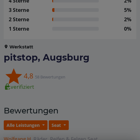
4 Sterne
2%
3 Sterne
5%
2 Sterne
2%
1 Sterne
0%
Werkstatt
pitstop, Augsburg
4,8
58 Bewertungen
verifiziert
Bewertungen
Alle Leistungen
Seat
Wolfgang H.
Räder, Reifen & Felgen
Seat