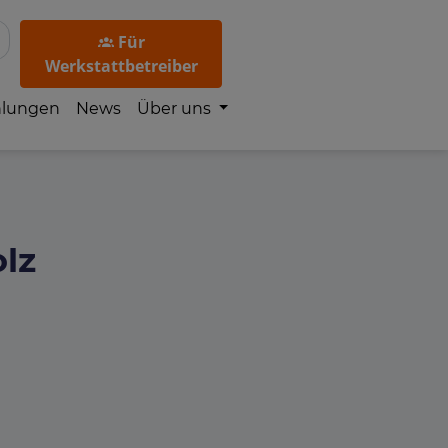
Für
Werkstattbetreiber
hlungen
News
Über uns
lz