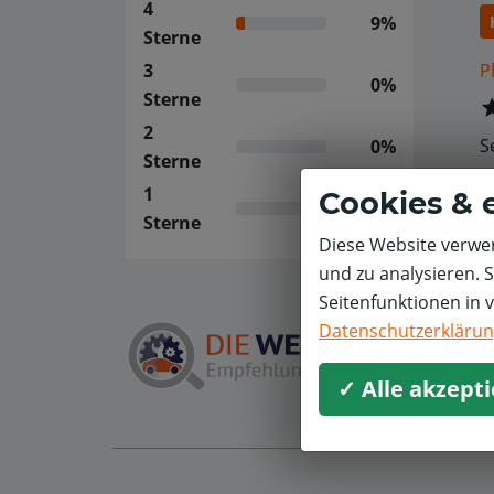
4
9%
Sterne
P
3
0%
Sterne
2
S
0%
Sterne
1
Cookies & 
0%
Sterne
Diese Website verwen
und zu analysieren. 
Seitenfunktionen in 
Datenschutzerkläru
✓ Alle akzept