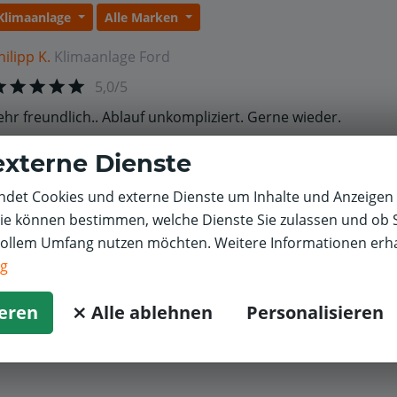
Klimaanlage
Alle Marken
hilipp K.
Klimaanlage
Ford
5,0/5
ehr freundlich.. Ablauf unkompliziert. Gerne wieder.
externe Dienste
det Cookies und externe Dienste um Inhalte und Anzeigen 
Sie können bestimmen, welche Dienste Sie zulassen und ob S
vollem Umfang nutzen möchten. Weitere Informationen erha
ng
ieren
⨯ Alle ablehnen
Personalisieren