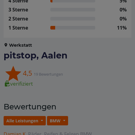
4 Sterne
5%
3 Sterne
0%
2 Sterne
0%
1 Sterne
11%
Werkstatt
pitstop, Aalen
4,5
19 Bewertungen
verifiziert
Bewertungen
Alle Leistungen
BMW
Damian K.
Räder, Reifen & Felgen
BMW